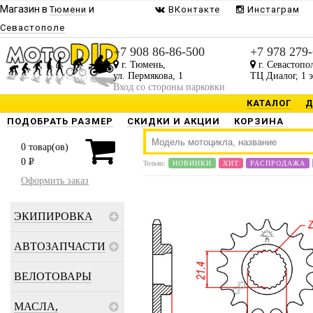
Магазин в
и
Тюмени
ВКонтакте
Инстаграм
Севастополе
+7 908 86-86-500
+7 978 279
г. Тюмень,
г. Севастопо
ул. Пермякова, 1
ТЦ Диалог, 1 
Вход со стороны парковки
КАТАЛОГ
Д
ПОДОБРАТЬ РАЗМЕР
СКИДКИ И АКЦИИ
КОРЗИНА
0
товар(ов)
0
P
Только:
НОВИНКИ
ХИТ
РАСПРОДАЖА
Оформить заказ
ЭКИПИРОВКА
АВТОЗАПЧАСТИ
ВЕЛОТОВАРЫ
МАСЛА,