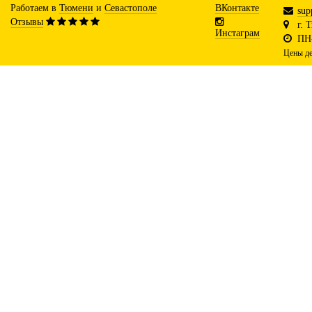
Работаем в
Тюмени
и
Севастополе
ВКонтакте
sup
Отзывы
г. 
Инстаграм
ПН-
Цены де