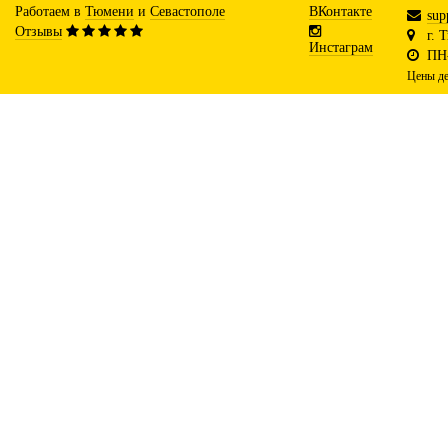
Работаем в
Тюмени
и
Севастополе
ВКонтакте
sup
Отзывы
г. 
Инстаграм
ПН-
Цены де