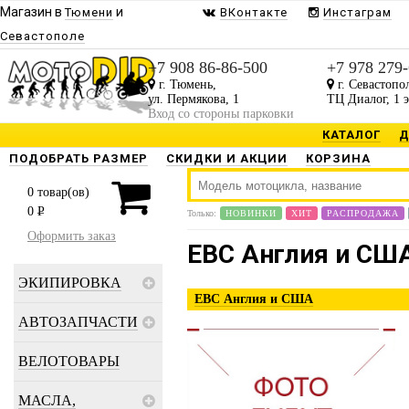
Магазин в
и
Тюмени
ВКонтакте
Инстаграм
Севастополе
+7 908 86-86-500
+7 978 279
г. Тюмень,
г. Севастопо
ул. Пермякова, 1
ТЦ Диалог, 1 
Вход со стороны парковки
КАТАЛОГ
Д
ПОДОБРАТЬ РАЗМЕР
СКИДКИ И АКЦИИ
КОРЗИНА
0
товар(ов)
0
P
Только:
НОВИНКИ
ХИТ
РАСПРОДАЖА
Оформить заказ
EBC Англия и СШ
ЭКИПИРОВКА
EBC Англия и США
АВТОЗАПЧАСТИ
ВЕЛОТОВАРЫ
МАСЛА,