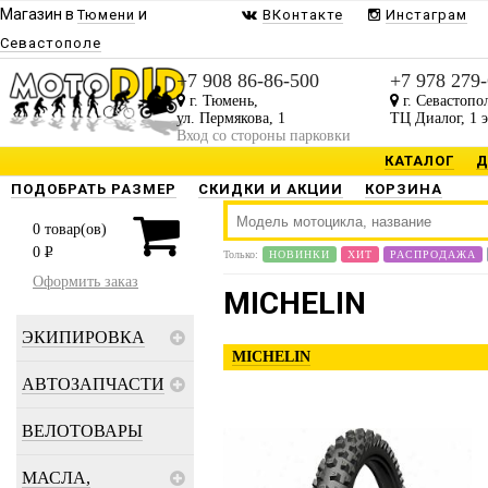
Магазин в
и
Тюмени
ВКонтакте
Инстаграм
Севастополе
+7 908 86-86-500
+7 978 279
г. Тюмень,
г. Севастопо
ул. Пермякова, 1
ТЦ Диалог, 1 
Вход со стороны парковки
КАТАЛОГ
Д
ПОДОБРАТЬ РАЗМЕР
СКИДКИ И АКЦИИ
КОРЗИНА
0
товар(ов)
0
P
Только:
НОВИНКИ
ХИТ
РАСПРОДАЖА
Оформить заказ
MICHELIN
ЭКИПИРОВКА
MICHELIN
АВТОЗАПЧАСТИ
ВЕЛОТОВАРЫ
МАСЛА,