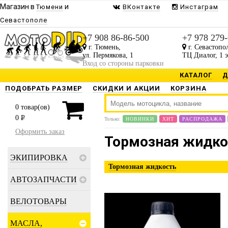
Магазин в
и
Тюмени
ВКонтакте
Инстаграм
Севастополе
+7 908 86-86-500
+7 978 279
г. Тюмень,
г. Севастопо
ул. Пермякова, 1
ТЦ Диалог, 1 
Вход со стороны парковки
КАТАЛОГ
Д
ПОДОБРАТЬ РАЗМЕР
СКИДКИ И АКЦИИ
КОРЗИНА
0
товар(ов)
0
P
Только:
НОВИНКИ
ХИТ
РАСПРОДАЖА
Оформить заказ
Тормозная жидко
ЭКИПИРОВКА
Тормозная жидкость
АВТОЗАПЧАСТИ
ВЕЛОТОВАРЫ
МАСЛА,