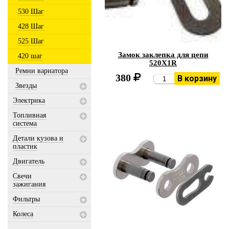
530 Шаг
428 Шаг
525 Шаг
Замок заклепка для цепи
420 шаг
520X1R
Ремни вариатора
380
В корзину
Звезды
Электрика
Топливная
система
Детали кузова и
пластик
Двигатель
Свечи
зажигания
Фильтры
Колеса