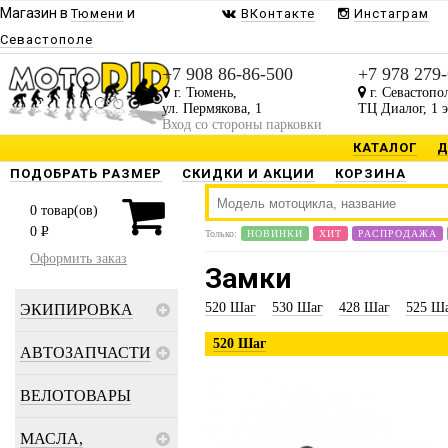
Магазин в
и
Тюмени
ВКонтакте
Инстаграм
Севастополе
Будь в курсе наших акций и н
+7 908 86-86-500
+7 978 279
г. Тюмень,
г. Севастопо
Присылаем только то, что Вам 
ул. Пермякова, 1
ТЦ Диалог, 1 
Вход со стороны парковки
КАТАЛОГ
Д
ПОДОБРАТЬ РАЗМЕР
СКИДКИ И АКЦИИ
КОРЗИНА
0
товар(ов)
0
P
Только:
НОВИНКИ
ХИТ
РАСПРОДАЖА
Оформить заказ
Замки
520 Шаг
530 Шаг
428 Шаг
525 Ш
ЭКИПИРОВКА
520 Шаг
АВТОЗАПЧАСТИ
ВЕЛОТОВАРЫ
МАСЛА,