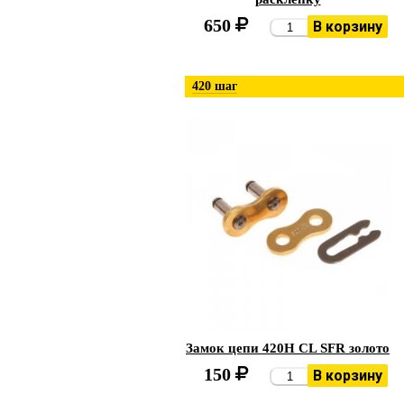
650
В корзину
420 шаг
Замок цепи 420H CL SFR золото
150
В корзину