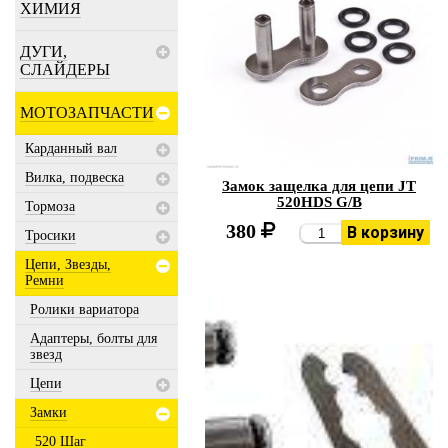
ХИМИЯ
ДУГИ,
СЛАЙДЕРЫ
МОТОЗАПЧАСТИ
Карданный вал
Вилка, подвеска
Замок защелка для цепи JT
520HDS G/B
Тормоза
380
В корзину
Тросики
Цепи, Звезды,
Ремни
Ролики вариатора
Адаптеры, болты для
звезд
Цепи
Замки
520 Шаг