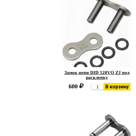
Замок цепи DID 520VO ZJ под
расклепку
600
В корзину