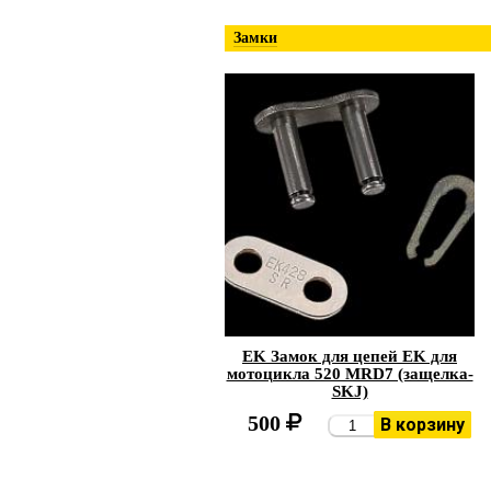
Замки
EK Замок для цепей EK для
мотоцикла 520 MRD7 (защелка-
SKJ)
500
В корзину