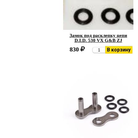
Замок под расклепку цепи
D.I.D. 530 VX G&B ZJ
830
В корзину