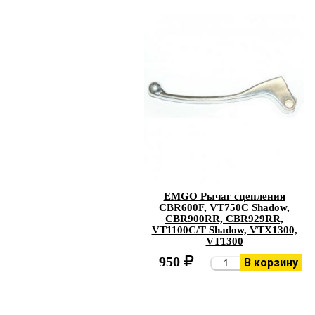
EMGO Рычаг сцепления
CBR600F, VT750C Shadow,
CBR900RR, CBR929RR,
VT1100C/T Shadow, VTX1300,
VT1300
950
В корзину