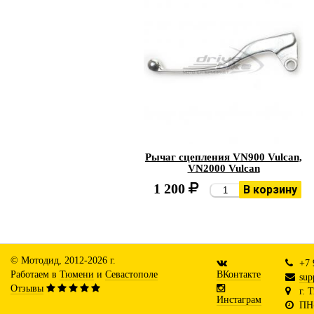
Рычаг сцепления VN900 Vulcan,
VN2000 Vulcan
1 200
В корзину
© Мотодид, 2012-2026 г.
+7 
Работаем в
Тюмени
и
Севастополе
ВКонтакте
sup
Отзывы
г. 
Инстаграм
ПН-