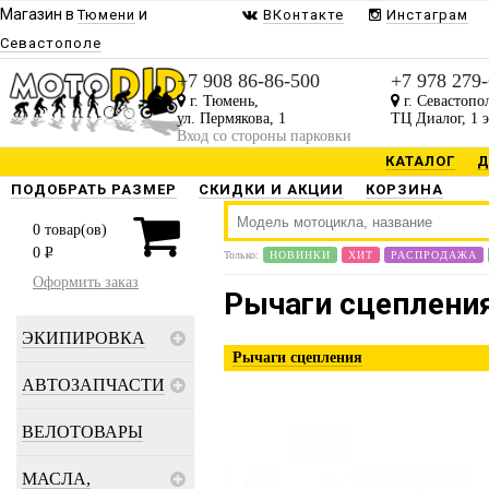
Магазин в
и
Тюмени
ВКонтакте
Инстаграм
Севастополе
Будь в курсе наших акций и 
+7 908 86-86-500
+7 978 279
г. Тюмень,
г. Севастопо
Присылаем только то, что Вам
ул. Пермякова, 1
ТЦ Диалог, 1 
Вход со стороны парковки
КАТАЛОГ
Д
ПОДОБРАТЬ РАЗМЕР
СКИДКИ И АКЦИИ
КОРЗИНА
0
товар(ов)
0
P
Только:
НОВИНКИ
ХИТ
РАСПРОДАЖА
Оформить заказ
Рычаги сцеплени
ЭКИПИРОВКА
Рычаги сцепления
АВТОЗАПЧАСТИ
ВЕЛОТОВАРЫ
МАСЛА,