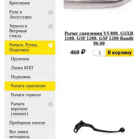
Крепления
Рули и
Аксуссуары
Зеркала и
Ветровые
Рычаг сцепления VS 800, GSXR
стекла
1100, GSF 1200, GSF 1200 Bandit
96-00
Рычаги, Ручки,
Подножки
460
В корзину
Пружины
Лапки КПП
Подножки
Рычаги сцепления
Рычаги тормоза
Рычаги
короткие
(тюнинг)
Приборные панели
Все замки
мотоцикла