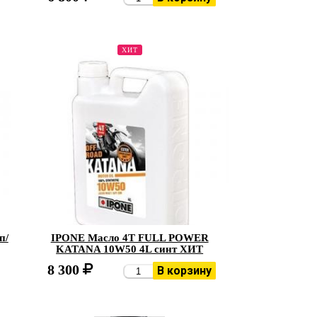
ХИТ
п/
IPONE Масло 4Т FULL POWER
KATANA 10W50 4L синт ХИТ
8 300
В корзину