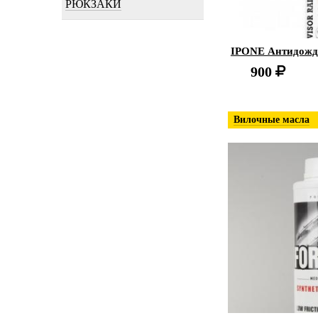
РЮКЗАКИ
IPONE Антидождь 
900
Вилочные масла