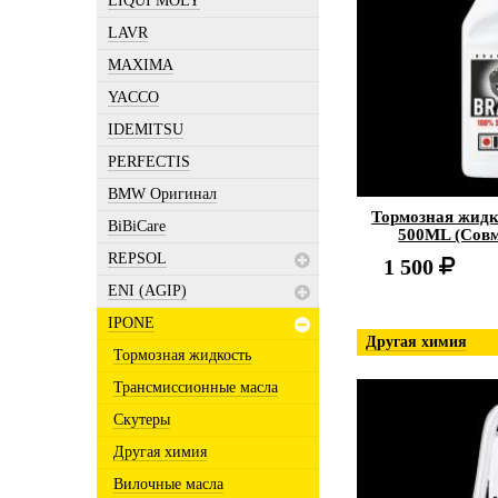
LIQUI MOLY
LAVR
MAXIMA
YACCO
IDEMITSU
PERFECTIS
BMW Оригинал
Тормозная жидк
BiBiCare
500ML (Совм
REPSOL
1 500
ENI (AGIP)
IPONE
Другая химия
Тормозная жидкость
Трансмиссионные масла
Скутеры
Другая химия
Вилочные масла