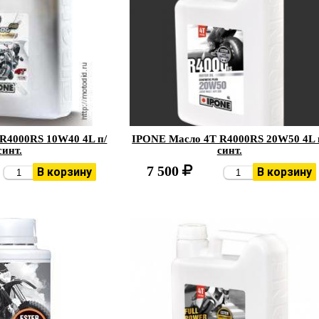
R4000RS 10W40 4L п/
IPONE Масло 4Т R4000RS 20W50 4L 
синт.
синт.
7 500
В корзину
В корзину