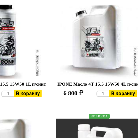
15.5 15W50 1L п/синт
IPONE Масло 4Т 15.5 15W50 4L п/си
6 800
В корзину
В корзину
НОВИНКА