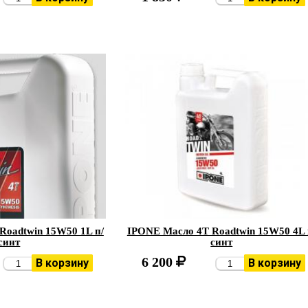
Roadtwin 15W50 1L п/
IPONE Масло 4Т Roadtwin 15W50 4L 
синт
синт
6 200
В корзину
В корзину