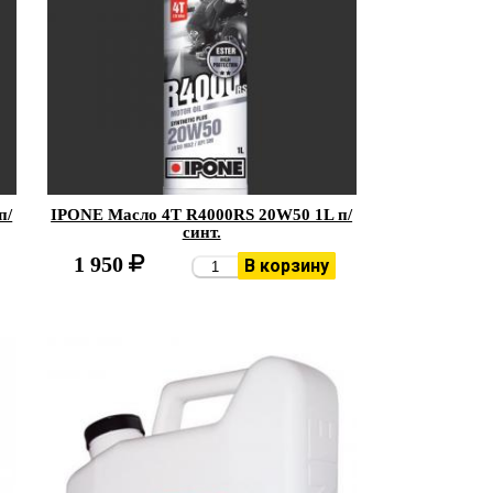
п/
IPONE Масло 4Т R4000RS 20W50 1L п/
синт.
1 950
В корзину