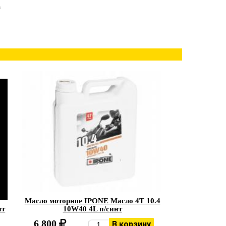
L
Масло моторное IPONE Масло 4Т 10.4
нт
10W40 4L п/синт
6 800
В корзину