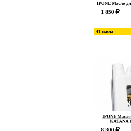
IPONE Масло дл
1 850
4Т масла
IPONE Масло
KATANA 1
8 300