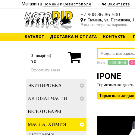
Магазин в
и
Тюмени
Севастополе
ВКонтакте
+7 908 86-86-500
г. Тюмень, ул. Пермякова, 1
Вход со стороны парковки
КАТАЛОГ
ДОСТАВКА И ОПЛАТА
КОНТАКТЫ
0
товар(ов)
0
P
Только:
НОВИНКИ
Х
Оформить заказ
IPONE
Тормозная жидкость
ЭКИПИРОВКА
Тормозная жидкос
АВТОЗАПЧАСТИ
ВЕЛОТОВАРЫ
МАСЛА, ХИМИЯ