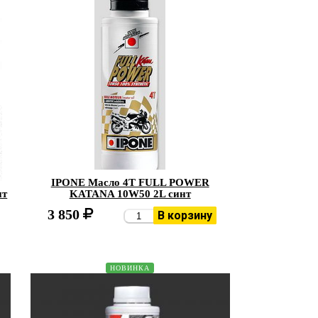
IPONE Масло 4Т FULL POWER
нт
KATANA 10W50 2L синт
3 850
В корзину
НОВИНКА