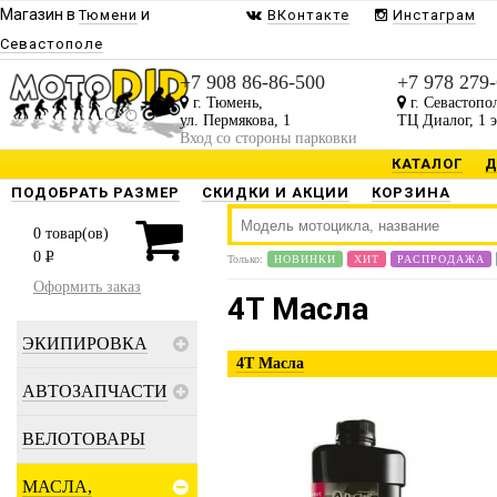
Магазин в
и
Тюмени
ВКонтакте
Инстаграм
Севастополе
+7 908 86-86-500
+7 978 279
г. Тюмень,
г. Севастопо
ул. Пермякова, 1
ТЦ Диалог, 1 
Вход со стороны парковки
КАТАЛОГ
Д
ПОДОБРАТЬ РАЗМЕР
СКИДКИ И АКЦИИ
КОРЗИНА
0
товар(ов)
0
P
Только:
НОВИНКИ
ХИТ
РАСПРОДАЖА
Оформить заказ
4T Масла
ЭКИПИРОВКА
4T Масла
АВТОЗАПЧАСТИ
ВЕЛОТОВАРЫ
МАСЛА,