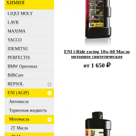
ХИМИЯ
LIQUI MOLY
LAVR
MAXIMA
YACCO
IDEMITSU
ENI i-Ride racing 10w-60 Масло
моторное синтетическое
PERFECTIS
от
1 650
BMW Оригинал
BiBiCare
REPSOL
ENI (AGIP)
Автомасла
Тормозная жидкость
Мотомасла
2Т Масла