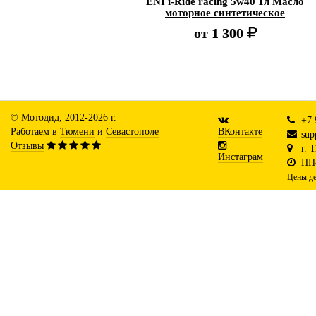
ENI i-Ride racing 5w40 1л Масло
моторное синтетическое
от
1 300
© Мотодид, 2012-2026 г.
+7 
Работаем в
Тюмени
и
Севастополе
ВКонтакте
sup
Отзывы
г. 
Инстаграм
ПН-
Цены де