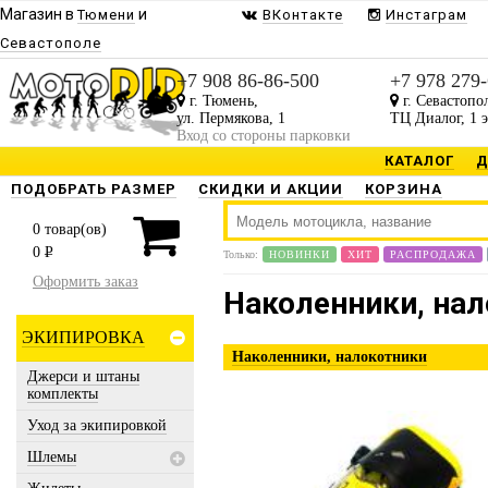
Магазин в
и
Тюмени
ВКонтакте
Инстаграм
Севастополе
Будь в курсе наших ак
+7 908 86-86-500
+7 978 279
Присылаем только то, что 
г. Тюмень,
г. Севастопо
ул. Пермякова, 1
ТЦ Диалог, 1 
Вход со стороны парковки
КАТАЛОГ
Д
ПОДОБРАТЬ РАЗМЕР
СКИДКИ И АКЦИИ
КОРЗИНА
ЗА
0
товар(ов)
0
P
Только:
НОВИНКИ
ХИТ
РАСПРОДАЖА
Предоставлено Se
Оформить заказ
Наколенники, на
ЭКИПИРОВКА
Наколенники, налокотники
Джерси и штаны
комплекты
Уход за экипировкой
Шлемы