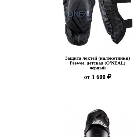
Защита локтей (налокотники)
Peewee, детская (O'NEAL)
черный
от
1 600