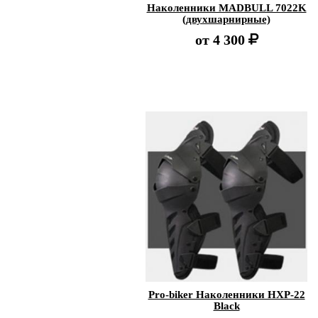
Наколенники MADBULL 7022K
(двухшарнирные)
от
4 300
Pro-biker Наколенники HXP-22
Black