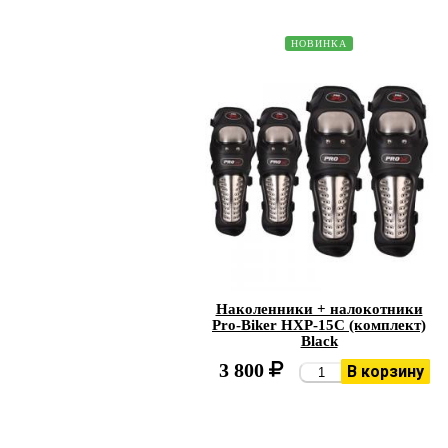
НОВИНКА
Наколенники + налокотники
Pro-Biker HXP-15C (комплект)
Black
3 800
В корзину