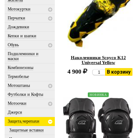
Жилеты
Мотокуртки
Перчатки
Дождевики
Кепки и шапки
Обувь
Подшлемники и
Наколенники Scoyco K12
маски
Universal Yellow
Комбинезоны
4 900
В корзину
Термобелье
Мотоштаны
Футболки и Кофты
НОВИНКА
Мотоочки
Джерси
Защита,черепахи
Защитные вставки