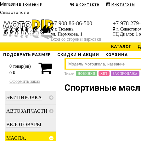
Магазин в
и
Тюмени
ВКонтакте
Инстаграм
Севастополе
+7 908 86-86-500
+7 978 279
г. Тюмень,
г. Севастопо
ул. Пермякова, 1
ТЦ Диалог, 1 
Вход со стороны парковки
КАТАЛОГ
Д
ПОДОБРАТЬ РАЗМЕР
СКИДКИ И АКЦИИ
КОРЗИНА
0
товар(ов)
0
P
Только:
НОВИНКИ
ХИТ
РАСПРОДАЖА
Оформить заказ
Спортивные масл
ЭКИПИРОВКА
АВТОЗАПЧАСТИ
ВЕЛОТОВАРЫ
МАСЛА,