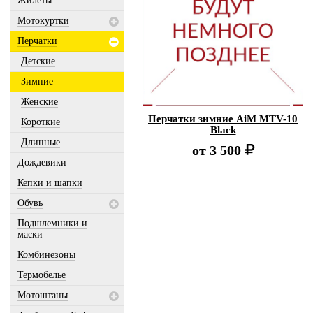
Жилеты
Мотокуртки
Перчатки
Детские
Зимние
Женские
Перчатки зимние AiM MTV-10
Короткие
Black
Длинные
от
3 500
Дождевики
Кепки и шапки
Обувь
Подшлемники и
маски
Комбинезоны
Термобелье
Мотоштаны