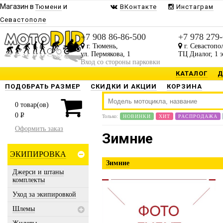
Магазин в
и
Тюмени
ВКонтакте
Инстаграм
Севастополе
+7 908 86-86-500
+7 978 279
г. Тюмень,
г. Севастопо
ул. Пермякова, 1
ТЦ Диалог, 1 
Вход со стороны парковки
КАТАЛОГ
Д
ПОДОБРАТЬ РАЗМЕР
СКИДКИ И АКЦИИ
КОРЗИНА
0
товар(ов)
0
P
Только:
НОВИНКИ
ХИТ
РАСПРОДАЖА
Оформить заказ
Зимние
ЭКИПИРОВКА
Зимние
Джерси и штаны
комплекты
Уход за экипировкой
Шлемы