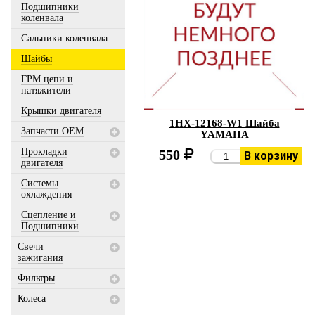
Подшипники
коленвала
Сальники коленвала
Шайбы
ГРМ цепи и
натяжители
Крышки двигателя
1HX-12168-W1 Шайба
Запчасти OEM
YAMAHA
Прокладки
550
В корзину
двигателя
Системы
охлаждения
Сцепление и
Подшипники
Свечи
зажигания
Фильтры
Колеса