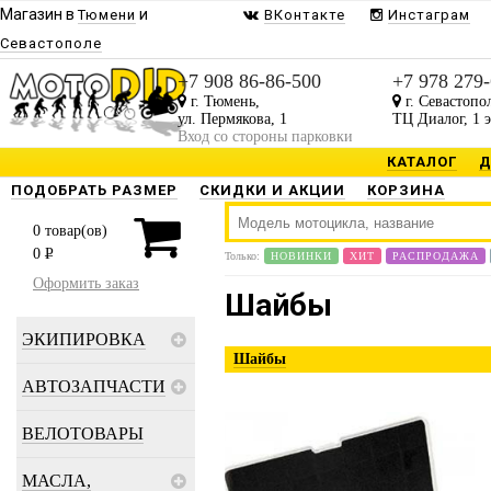
Магазин в
и
Тюмени
ВКонтакте
Инстаграм
Севастополе
+7 908 86-86-500
+7 978 279
г. Тюмень,
г. Севастопо
ул. Пермякова, 1
ТЦ Диалог, 1 
Вход со стороны парковки
КАТАЛОГ
Д
ПОДОБРАТЬ РАЗМЕР
СКИДКИ И АКЦИИ
КОРЗИНА
0
товар(ов)
0
P
Только:
НОВИНКИ
ХИТ
РАСПРОДАЖА
Оформить заказ
Шайбы
ЭКИПИРОВКА
Шайбы
АВТОЗАПЧАСТИ
ВЕЛОТОВАРЫ
МАСЛА,