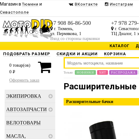
Магазин в
и
Тюмени
ВКонтакте
Инстаграм
Севастополе
+7 908 86-86-500
+7 978 279
г. Тюмень,
г. Севастопо
ул. Пермякова, 1
ТЦ Диалог, 1 
Вход со стороны парковки
КАТАЛОГ
Д
ПОДОБРАТЬ РАЗМЕР
СКИДКИ И АКЦИИ
КОРЗИНА
0
товар(ов)
0
P
Только:
НОВИНКИ
ХИТ
РАСПРОДАЖА
Оформить заказ
Расширительные 
ЭКИПИРОВКА
Расширительные бачки
АВТОЗАПЧАСТИ
ВЕЛОТОВАРЫ
МАСЛА,