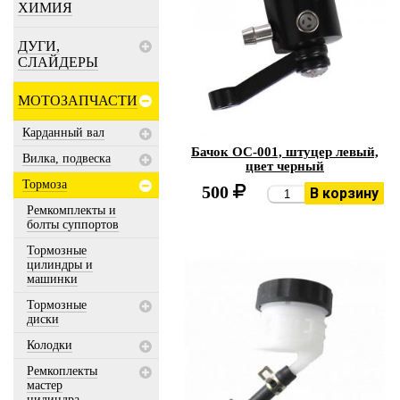
ХИМИЯ
ДУГИ,
СЛАЙДЕРЫ
МОТОЗАПЧАСТИ
Карданный вал
Бачок OC-001, штуцер левый,
Вилка, подвеска
цвет черный
Тормоза
500
В корзину
Ремкомплекты и
болты суппортов
Тормозные
цилиндры и
машинки
Тормозные
диски
Колодки
Ремкоплекты
мастер
цилиндра