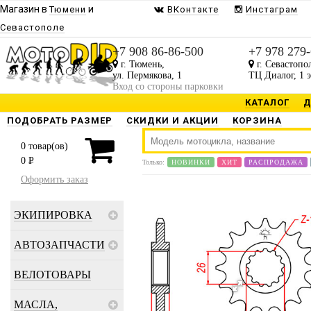
Магазин в
и
Тюмени
ВКонтакте
Инстаграм
Севастополе
+7 908 86-86-500
+7 978 279
г. Тюмень,
г. Севастопо
ул. Пермякова, 1
ТЦ Диалог, 1 
Вход со стороны парковки
КАТАЛОГ
Д
ПОДОБРАТЬ РАЗМЕР
СКИДКИ И АКЦИИ
КОРЗИНА
0
товар(ов)
0
P
Только:
НОВИНКИ
ХИТ
РАСПРОДАЖА
Оформить заказ
ЭКИПИРОВКА
АВТОЗАПЧАСТИ
ВЕЛОТОВАРЫ
МАСЛА,