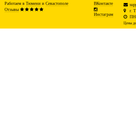
Работаем в
Тюмени
и
Севастополе
ВКонтакте
sup
Отзывы
г. 
Инстаграм
ПН-
Цены де