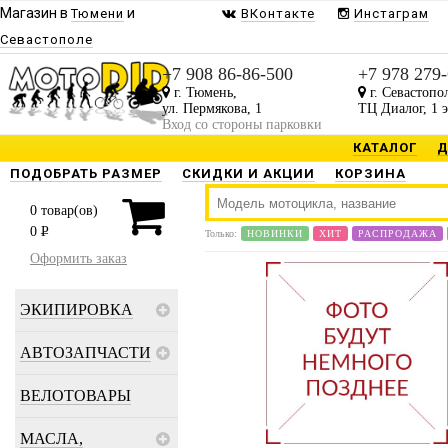
Магазин в
и
Тюмени
ВКонтакте
Инстаграм
Севастополе
+7 908 86-86-500
+7 978 279
г. Тюмень,
г. Севастопо
ул. Пермякова, 1
ТЦ Диалог, 1 
Вход со стороны парковки
КАТАЛОГ
Д
ПОДОБРАТЬ РАЗМЕР
СКИДКИ И АКЦИИ
КОРЗИНА
0
товар(ов)
0
P
Только:
НОВИНКИ
ХИТ
РАСПРОДАЖА
Оформить заказ
ЭКИПИРОВКА
АВТОЗАПЧАСТИ
ВЕЛОТОВАРЫ
МАСЛА,