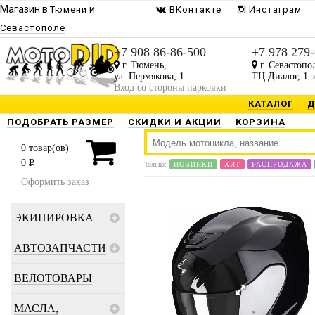
Магазин в
и
Тюмени
ВКонтакте
Инстаграм
Севастополе
+7 908 86-86-500
+7 978 279
г. Тюмень,
г. Севастопо
ул. Пермякова, 1
ТЦ Диалог, 1 
Вход со стороны парковки
КАТАЛОГ
Д
ПОДОБРАТЬ РАЗМЕР
СКИДКИ И АКЦИИ
КОРЗИНА
0
товар(ов)
0
P
Только:
НОВИНКИ
ХИТ
РАСПРОДАЖА
Оформить заказ
ЭКИПИРОВКА
АВТОЗАПЧАСТИ
ВЕЛОТОВАРЫ
МАСЛА,