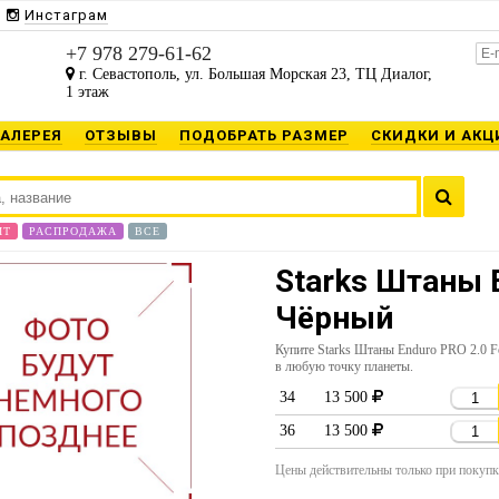
Инстаграм
+7 978 279-61-62
г. Севастополь, ул. Большая Морская 23, ТЦ Диалог,
1 этаж
ГАЛЕРЕЯ
ОТЗЫВЫ
ПОДОБРАТЬ РАЗМЕР
СКИДКИ И АКЦ
ИТ
РАСПРОДАЖА
ВСЕ
Starks Штаны E
Чёрный
Купите Starks Штаны Enduro PRO 2.0 
в любую точку планеты.
34
13 500
36
13 500
Цены действительны только при покупке