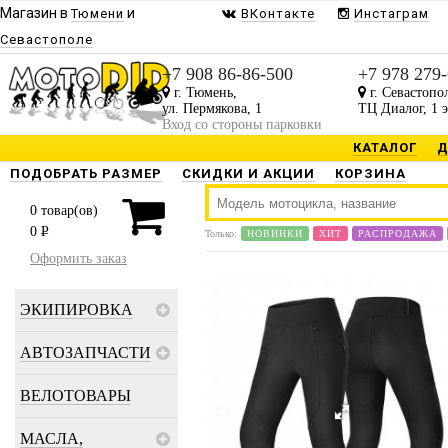
Магазин в
и
Тюмени
ВКонтакте
Инстаграм
Севастополе
+7 908 86-86-500
+7 978 279
г. Тюмень,
г. Севастопо
ул. Пермякова, 1
ТЦ Диалог, 1 
Вход со стороны парковки
КАТАЛОГ
Д
ПОДОБРАТЬ РАЗМЕР
СКИДКИ И АКЦИИ
КОРЗИНА
0
товар(ов)
0
P
Только:
НОВИНКИ
ХИТ
РАСПРОДАЖА
Оформить заказ
ЭКИПИРОВКА
АВТОЗАПЧАСТИ
ВЕЛОТОВАРЫ
МАСЛА,