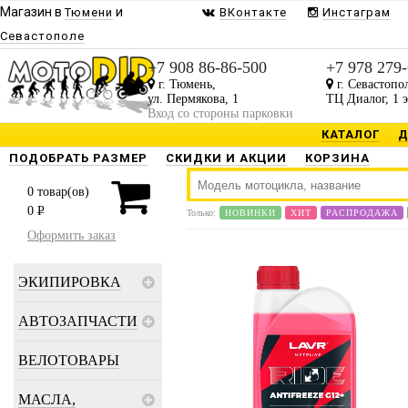
Магазин в
и
Тюмени
ВКонтакте
Инстаграм
Севастополе
+7 908 86-86-500
+7 978 279
г. Тюмень,
г. Севастопо
ул. Пермякова, 1
ТЦ Диалог, 1 
Вход со стороны парковки
КАТАЛОГ
Д
ПОДОБРАТЬ РАЗМЕР
СКИДКИ И АКЦИИ
КОРЗИНА
0
товар(ов)
0
P
Только:
НОВИНКИ
ХИТ
РАСПРОДАЖА
Оформить заказ
ЭКИПИРОВКА
АВТОЗАПЧАСТИ
ВЕЛОТОВАРЫ
МАСЛА,