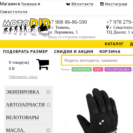
Магазин в
и
Тюмени
ВКонтакте
Инстаграм
Севастополе
+7 908 86-86-500
+7 978 279
г. Тюмень,
г. Севастопо
ул. Пермякова, 1
ТЦ Диалог, 1 
Вход со стороны парковки
КАТАЛОГ
Д
ПОДОБРАТЬ РАЗМЕР
СКИДКИ И АКЦИИ
КОРЗИНА
0
товар(ов)
0
P
Только:
НОВИНКИ
ХИТ
РАСПРОДАЖА
Оформить заказ
ЭКИПИРОВКА
АВТОЗАПЧАСТИ
ВЕЛОТОВАРЫ
МАСЛА,