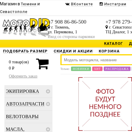
Магазин в
и
Тюмени
ВКонтакте
Инстаграм
Севастополе
+7 908 86-86-500
+7 978 279
г. Тюмень,
г. Севастопо
ул. Пермякова, 1
ТЦ Диалог, 1 
Вход со стороны парковки
КАТАЛОГ
Д
ПОДОБРАТЬ РАЗМЕР
СКИДКИ И АКЦИИ
КОРЗИНА
0
товар(ов)
0
P
Только:
НОВИНКИ
ХИТ
РАСПРОДАЖА
Оформить заказ
ЭКИПИРОВКА
АВТОЗАПЧАСТИ
ВЕЛОТОВАРЫ
МАСЛА,