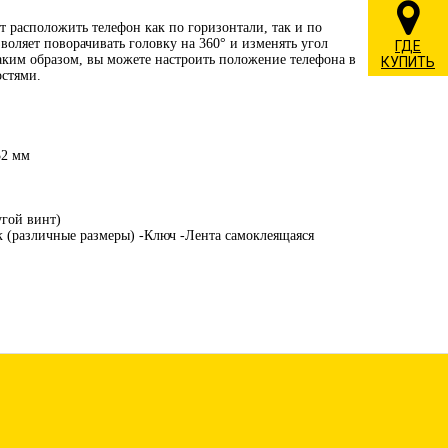
т расположить телефон как по горизонтали, так и по
оляет поворачивать головку на 360° и изменять угол
ГДЕ
аким образом, вы можете настроить положение телефона в
КУПИТЬ
остями.
32 мм
угой винт)
к (различные размеры) -Ключ -Лента самоклеящаяся