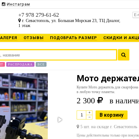
Инстаграм
+7 978 279-61-62
г. Севастополь, ул. Большая Морская 23, ТЦ Диалог,
1 этаж
ГАЛЕРЕЯ
ОТЗЫВЫ
ПОДОБРАТЬ РАЗМЕР
СКИДКИ И АКЦ
ИТ
РАСПРОДАЖА
ВСЕ
Мото держател
Купите Мото держатель для смартфона
в любую точку планеты.
2 300
в наличи
+
В корзину
−
5 шт. на складе г. Севастополь
Цены действительны только при покупке