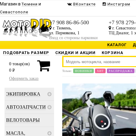
Магазин в
и
Тюмени
ВКонтакте
Инстаграм
Севастополе
+7 908 86-86-500
+7 978 279
г. Тюмень,
г. Севастопо
ул. Пермякова, 1
ТЦ Диалог, 1 
Вход со стороны парковки
КАТАЛОГ
Д
ПОДОБРАТЬ РАЗМЕР
СКИДКИ И АКЦИИ
КОРЗИНА
0
товар(ов)
0
P
Только:
НОВИНКИ
ХИТ
РАСПРОДАЖА
Оформить заказ
ЭКИПИРОВКА
АВТОЗАПЧАСТИ
ВЕЛОТОВАРЫ
МАСЛА,