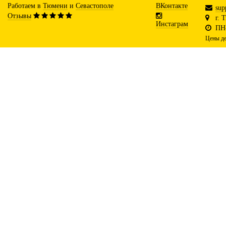
Работаем в
Тюмени
и
Севастополе
ВКонтакте
sup
Отзывы
г. 
Инстаграм
ПН-
Цены де