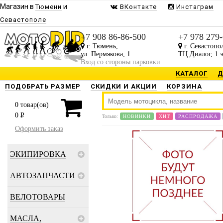
Магазин в
и
Тюмени
ВКонтакте
Инстаграм
Севастополе
+7 908 86-86-500
+7 978 279
г. Тюмень,
г. Севастопо
ул. Пермякова, 1
ТЦ Диалог, 1 
Вход со стороны парковки
КАТАЛОГ
Д
ПОДОБРАТЬ РАЗМЕР
СКИДКИ И АКЦИИ
КОРЗИНА
0
товар(ов)
0
P
Только:
НОВИНКИ
ХИТ
РАСПРОДАЖА
Оформить заказ
ЭКИПИРОВКА
АВТОЗАПЧАСТИ
ВЕЛОТОВАРЫ
МАСЛА,