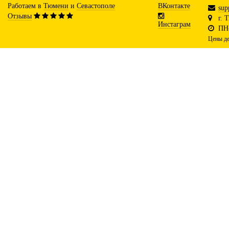
Работаем в
Тюмени
и
Севастополе
ВКонтакте
sup
Отзывы
г. 
Инстаграм
ПН-
Цены де