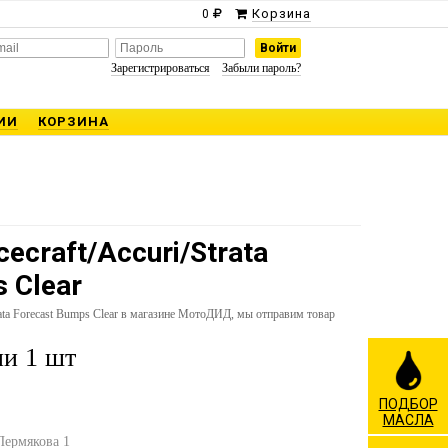
Корзина
0
Зарегистрироваться
Забыли пароль?
ИИ
КОРЗИНА
ecraft/Accuri/Strata
 Clear
rata Forecast Bumps Clear в магазине МотоДИД, мы отправим товар
и 1 шт
ПОДБОР
МАСЛА
 Пермякова 1