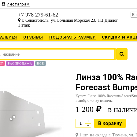
Инстаграм
+7 978 279-61-62
г. Севастополь, ул. Большая Морская 23, ТЦ Диалог,
1 этаж
ГАЛЕРЕЯ
ОТЗЫВЫ
ПОДОБРАТЬ РАЗМЕР
СКИДКИ И АКЦ
ИТ
РАСПРОДАЖА
ВСЕ
Линза 100% Rac
Forecast Bumps
Купите Линза 100% Racecraft/Accuri/St
в любую точку планеты.
1 200
в наличи
+
В корзину
−
1 шт. на складе г. Тюмень, ул.