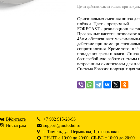
Цены действительны только при покупке
Оригинальная сменная линза для
плёнки. Цвет - прозрачный.
FORECAST - революционная сист
Прозрачные кассеты позволяют в
45мм обеспечивает максимальны
действие при помощи специальн
сопротивления. Кроме того, плён
попадания грязи и влаги. Линз
бесперебойную работу системы и
встроенным очистителем для плё
Система Forecast подходит для та
ВКонтакте
+7 982 915-28-93
Инстаграм
support@motodid.ru
г. Тюмень, ул. Пермякова, 1, с парковки
ПН-ПТ с 10:00 до 20:00; СБ-ВС с 10:00 до 20:00