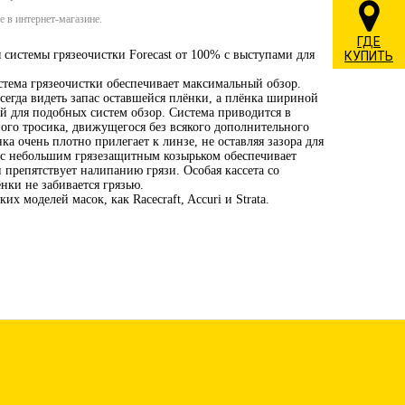
 в интернет-магазине.
ГДЕ
 системы грязеочистки Forecast от 100% с выступами для
КУПИТЬ
ема грязеочистки обеспечивает максимальный обзор.
сегда видеть запас оставшейся плёнки, а плёнка шириной
й для подобных систем обзор. Система приводится в
ого тросика, движущегося без всякого дополнительного
ка очень плотно прилегает к линзе, не оставляя зазора для
а с небольшим грязезащитным козырьком обеспечивает
 препятствует налипанию грязи. Особая кассета со
нки не забивается грязью.
ких моделей масок, как Racecraft, Accuri и Strata.