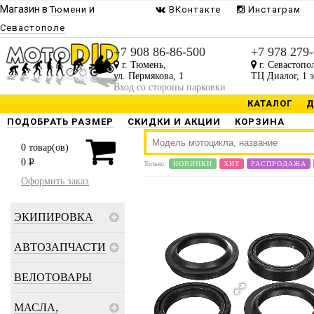
Магазин в
и
Тюмени
ВКонтакте
Инстаграм
Севастополе
+7 908 86-86-500
+7 978 279
г. Тюмень,
г. Севастопо
ул. Пермякова, 1
ТЦ Диалог, 1 
Вход со стороны парковки
КАТАЛОГ
Д
ПОДОБРАТЬ РАЗМЕР
СКИДКИ И АКЦИИ
КОРЗИНА
0
товар(ов)
0
P
Только:
НОВИНКИ
ХИТ
РАСПРОДАЖА
Оформить заказ
ЭКИПИРОВКА
АВТОЗАПЧАСТИ
ВЕЛОТОВАРЫ
МАСЛА,