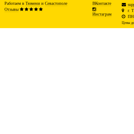
Работаем в
Тюмени
и
Севастополе
ВКонтакте
sup
Отзывы
г. 
Инстаграм
ПН-
Цены де