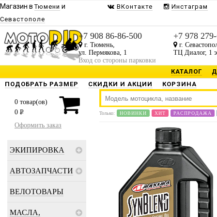
Магазин в
и
Тюмени
ВКонтакте
Инстаграм
Севастополе
+7 908 86-86-500
+7 978 279
г. Тюмень,
г. Севастопо
ул. Пермякова, 1
ТЦ Диалог, 1 
Вход со стороны парковки
КАТАЛОГ
Д
ПОДОБРАТЬ РАЗМЕР
СКИДКИ И АКЦИИ
КОРЗИНА
0
товар(ов)
0
P
Только:
НОВИНКИ
ХИТ
РАСПРОДАЖА
Оформить заказ
ЭКИПИРОВКА
АВТОЗАПЧАСТИ
ВЕЛОТОВАРЫ
МАСЛА,