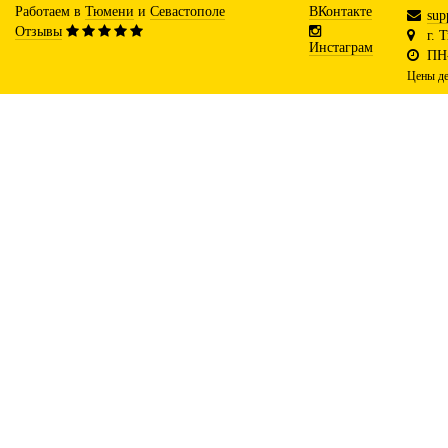
Работаем в
Тюмени
и
Севастополе
ВКонтакте
sup
Отзывы
г. 
Инстаграм
ПН-
Цены де