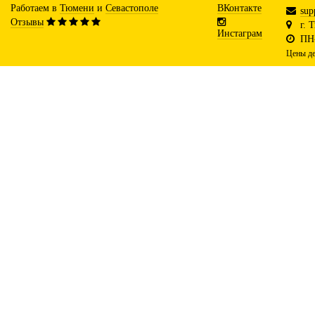
Работаем в
Тюмени
и
Севастополе
ВКонтакте
sup
Отзывы
г. 
Инстаграм
ПН-
Цены де