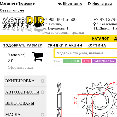
Магазин в
и
Тюмени
ВКонтакте
Инстаграм
Севастополе
+7 908 86-86-500
+7 978 279
г. Тюмень,
г. Севастопо
ул. Пермякова, 1
ТЦ Диалог, 1 
Вход со стороны парковки
КАТАЛОГ
Д
ПОДОБРАТЬ РАЗМЕР
СКИДКИ И АКЦИИ
КОРЗИНА
0
товар(ов)
0
P
Только:
НОВИНКИ
ХИТ
РАСПРОДАЖА
Оформить заказ
ЭКИПИРОВКА
АВТОЗАПЧАСТИ
ВЕЛОТОВАРЫ
МАСЛА,