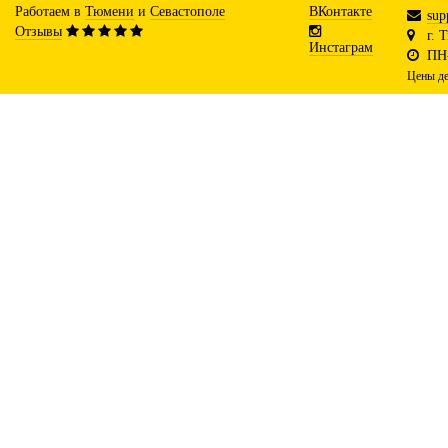
Работаем в
Тюмени
и
Севастополе
ВКонтакте
sup
Отзывы
г. 
Инстаграм
ПН-
Цены де