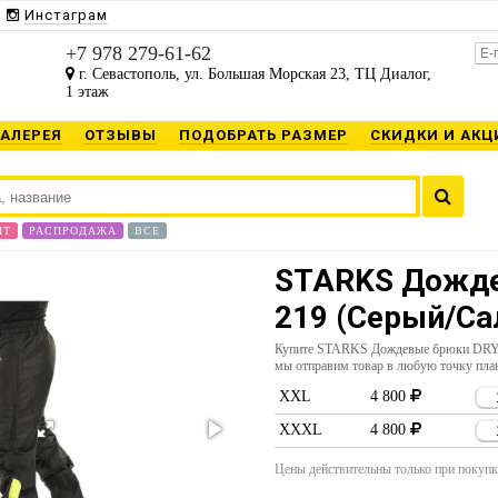
Инстаграм
+7 978 279-61-62
г. Севастополь, ул. Большая Морская 23, ТЦ Диалог,
1 этаж
ГАЛЕРЕЯ
ОТЗЫВЫ
ПОДОБРАТЬ РАЗМЕР
СКИДКИ И АКЦ
ИТ
РАСПРОДАЖА
ВСЕ
STARKS Дожде
219 (Серый/Са
Купите STARKS Дождевые брюки DRY 
мы отправим товар в любую точку пла
XXL
4 800
XXXL
4 800
Цены действительны только при покупке