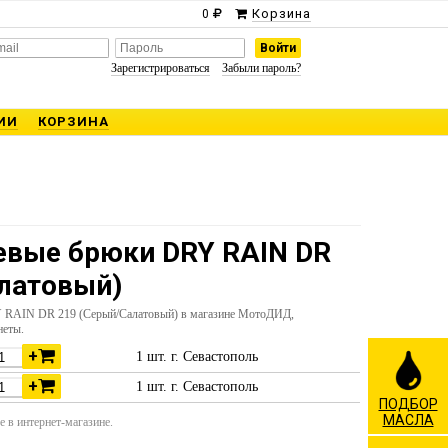
Корзина
0
Зарегистрироваться
Забыли пароль?
ИИ
КОРЗИНА
вые брюки DRY RAIN DR
латовый)
RAIN DR 219 (Серый/Салатовый) в магазине МотоДИД,
неты.
+
1 шт. г. Севастополь
+
1 шт. г. Севастополь
ПОДБОР
МАСЛА
 в интернет-магазине.