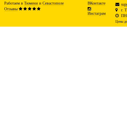
Работаем в
Тюмени
и
Севастополе
ВКонтакте
sup
Отзывы
г. 
Инстаграм
ПН-
Цены де