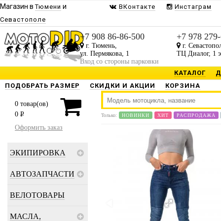
Магазин в
и
Тюмени
ВКонтакте
Инстаграм
Севастополе
+7 908 86-86-500
+7 978 279
г. Тюмень,
г. Севастопо
ул. Пермякова, 1
ТЦ Диалог, 1 
Вход со стороны парковки
КАТАЛОГ
Д
ПОДОБРАТЬ РАЗМЕР
СКИДКИ И АКЦИИ
КОРЗИНА
0
товар(ов)
0
P
Только:
НОВИНКИ
ХИТ
РАСПРОДАЖА
Оформить заказ
ЭКИПИРОВКА
АВТОЗАПЧАСТИ
ВЕЛОТОВАРЫ
МАСЛА,