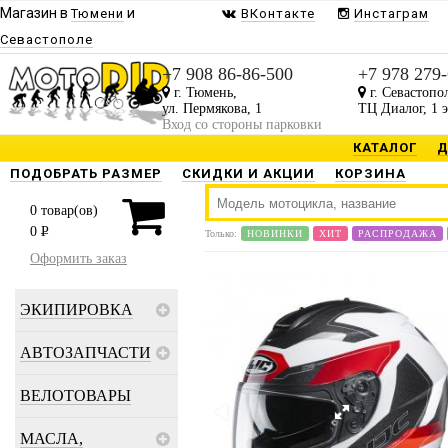
Магазин в
и
Тюмени
ВКонтакте
Инстаграм
Севастополе
+7 908 86-86-500
+7 978 279
г. Тюмень,
г. Севастопо
ул. Пермякова, 1
ТЦ Диалог, 1 
Вход со стороны парковки
КАТАЛОГ
Д
ПОДОБРАТЬ РАЗМЕР
СКИДКИ И АКЦИИ
КОРЗИНА
0
товар(ов)
0
P
Только:
НОВИНКИ
ХИТ
РАСПРОДАЖА
Оформить заказ
ЭКИПИРОВКА
АВТОЗАПЧАСТИ
ВЕЛОТОВАРЫ
МАСЛА,