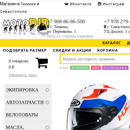
Магазин в
и
Тюмени
ВКонтакте
Инстаграм
Севастополе
+7 908 86-86-500
+7 978 279
г. Тюмень,
г. Севастопо
ул. Пермякова, 1
ТЦ Диалог, 1 
Вход со стороны парковки
КАТАЛОГ
Д
ПОДОБРАТЬ РАЗМЕР
СКИДКИ И АКЦИИ
КОРЗИНА
0
товар(ов)
0
P
Только:
НОВИНКИ
ХИТ
РАСПРОДАЖА
Оформить заказ
ЭКИПИРОВКА
АВТОЗАПЧАСТИ
ВЕЛОТОВАРЫ
МАСЛА,