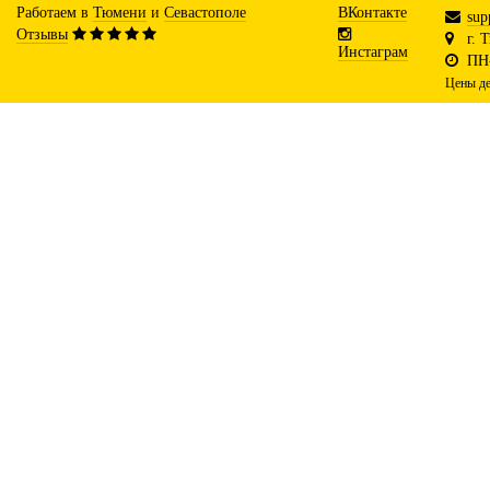
Работаем в
Тюмени
и
Севастополе
ВКонтакте
sup
Отзывы
г. 
Инстаграм
ПН-
Цены де