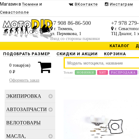
Магазин в
и
Тюмени
ВКонтакте
Инстаграм
Севастополе
+7 908 86-86-500
+7 978 279
г. Тюмень,
г. Севастопо
ул. Пермякова, 1
ТЦ Диалог, 1 
Вход со стороны парковки
КАТАЛОГ
Д
ПОДОБРАТЬ РАЗМЕР
СКИДКИ И АКЦИИ
КОРЗИНА
0
товар(ов)
0
P
Только:
НОВИНКИ
ХИТ
РАСПРОДАЖА
Оформить заказ
ЭКИПИРОВКА
АВТОЗАПЧАСТИ
ВЕЛОТОВАРЫ
МАСЛА,