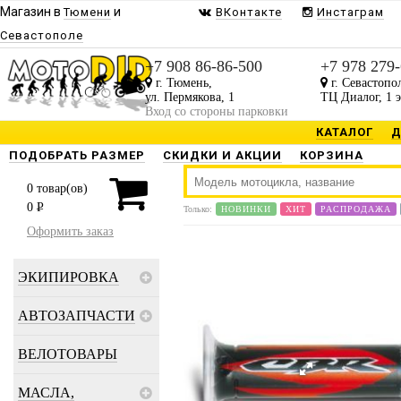
Магазин в
и
Тюмени
ВКонтакте
Инстаграм
Севастополе
+7 908 86-86-500
+7 978 279
г. Тюмень,
г. Севастопо
ул. Пермякова, 1
ТЦ Диалог, 1 
Вход со стороны парковки
КАТАЛОГ
Д
ПОДОБРАТЬ РАЗМЕР
СКИДКИ И АКЦИИ
КОРЗИНА
0
товар(ов)
0
P
Только:
НОВИНКИ
ХИТ
РАСПРОДАЖА
Оформить заказ
ЭКИПИРОВКА
АВТОЗАПЧАСТИ
ВЕЛОТОВАРЫ
МАСЛА,