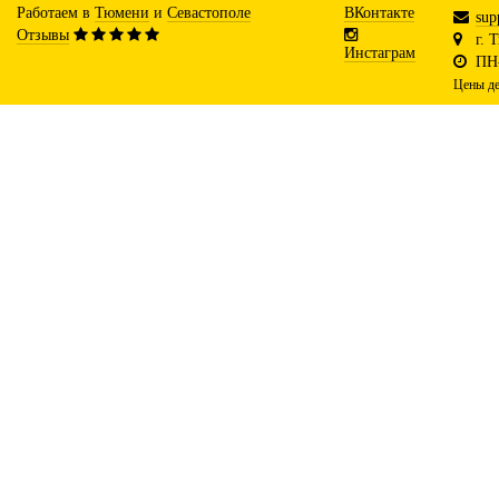
Работаем в
Тюмени
и
Севастополе
ВКонтакте
sup
Отзывы
г. 
Инстаграм
ПН-
Цены де