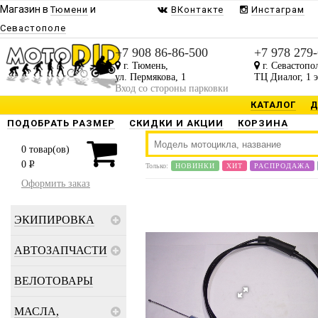
Магазин в
и
Тюмени
ВКонтакте
Инстаграм
Севастополе
+7 908 86-86-500
+7 978 279
г. Тюмень,
г. Севастопо
ул. Пермякова, 1
ТЦ Диалог, 1 
Вход со стороны парковки
КАТАЛОГ
Д
ПОДОБРАТЬ РАЗМЕР
СКИДКИ И АКЦИИ
КОРЗИНА
0
товар(ов)
0
P
Только:
НОВИНКИ
ХИТ
РАСПРОДАЖА
Оформить заказ
ЭКИПИРОВКА
АВТОЗАПЧАСТИ
ВЕЛОТОВАРЫ
МАСЛА,