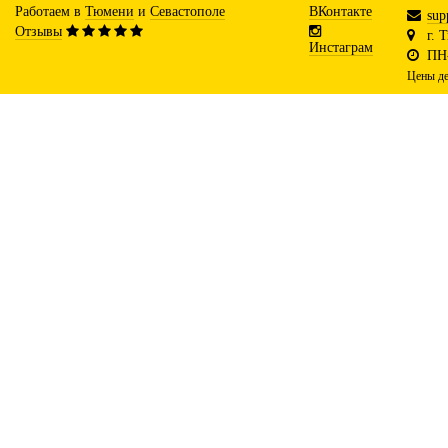
Работаем в
Тюмени
и
Севастополе
ВКонтакте
sup
Отзывы
г. 
Инстаграм
ПН-
Цены де