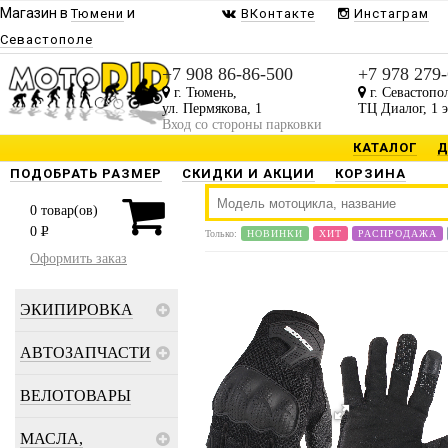
Магазин в
и
Тюмени
ВКонтакте
Инстаграм
Севастополе
+7 908 86-86-500
+7 978 279
г. Тюмень,
г. Севастопо
ул. Пермякова, 1
ТЦ Диалог, 1 
Вход со стороны парковки
КАТАЛОГ
Д
ПОДОБРАТЬ РАЗМЕР
СКИДКИ И АКЦИИ
КОРЗИНА
0
товар(ов)
0
P
Только:
НОВИНКИ
ХИТ
РАСПРОДАЖА
Оформить заказ
ЭКИПИРОВКА
АВТОЗАПЧАСТИ
ВЕЛОТОВАРЫ
МАСЛА,