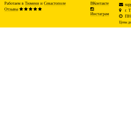
Работаем в
Тюмени
и
Севастополе
ВКонтакте
sup
Отзывы
г. 
Инстаграм
ПН-
Цены де