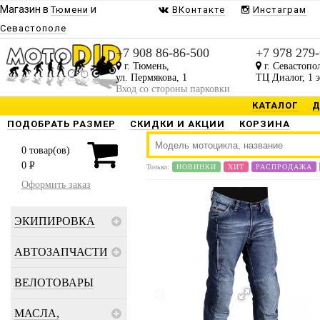
Магазин в
и
Тюмени
ВКонтакте
Инстаграм
Севастополе
+7 908 86-86-500
+7 978 279
г. Тюмень,
г. Севастопо
ул. Пермякова, 1
ТЦ Диалог, 1 
Вход со стороны парковки
КАТАЛОГ
Д
ПОДОБРАТЬ РАЗМЕР
СКИДКИ И АКЦИИ
КОРЗИНА
0
товар(ов)
0
P
Только:
НОВИНКИ
ХИТ
РАСПРОДАЖА
Оформить заказ
ЭКИПИРОВКА
АВТОЗАПЧАСТИ
ВЕЛОТОВАРЫ
МАСЛА,