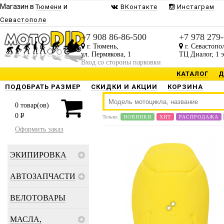
Магазин в
и
Тюмени
ВКонтакте
Инстаграм
Севастополе
+7 908 86-86-500
+7 978 279
г. Тюмень,
г. Севастопо
ул. Пермякова, 1
ТЦ Диалог, 1 
Вход со стороны парковки
КАТАЛОГ
Д
ПОДОБРАТЬ РАЗМЕР
СКИДКИ И АКЦИИ
КОРЗИНА
0
товар(ов)
0
P
Только:
НОВИНКИ
ХИТ
РАСПРОДАЖА
Оформить заказ
ЭКИПИРОВКА
АВТОЗАПЧАСТИ
ВЕЛОТОВАРЫ
МАСЛА,