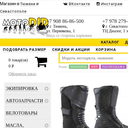
Магазин в
и
Тюмени
ВКонтакте
Инстаграм
Севастополе
+7 908 86-86-500
+7 978 279
г. Тюмень,
г. Севастопо
ул. Пермякова, 1
ТЦ Диалог, 1 
Вход со стороны парковки
КАТАЛОГ
Д
ПОДОБРАТЬ РАЗМЕР
СКИДКИ И АКЦИИ
КОРЗИНА
0
товар(ов)
0
P
Только:
НОВИНКИ
ХИТ
РАСПРОДАЖА
Оформить заказ
ЭКИПИРОВКА
АВТОЗАПЧАСТИ
ВЕЛОТОВАРЫ
МАСЛА,