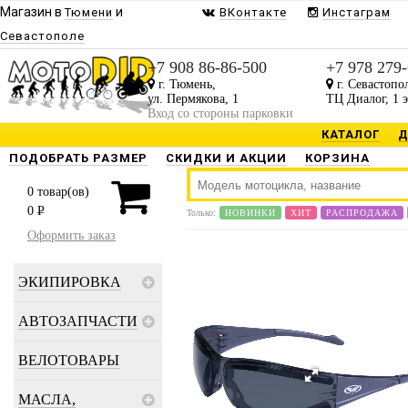
Магазин в
и
Тюмени
ВКонтакте
Инстаграм
Севастополе
+7 908 86-86-500
+7 978 279
г. Тюмень,
г. Севастопо
ул. Пермякова, 1
ТЦ Диалог, 1 
Вход со стороны парковки
КАТАЛОГ
Д
ПОДОБРАТЬ РАЗМЕР
СКИДКИ И АКЦИИ
КОРЗИНА
0
товар(ов)
0
P
Только:
НОВИНКИ
ХИТ
РАСПРОДАЖА
Оформить заказ
ЭКИПИРОВКА
АВТОЗАПЧАСТИ
ВЕЛОТОВАРЫ
МАСЛА,