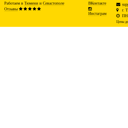
Работаем в
Тюмени
и
Севастополе
ВКонтакте
sup
Отзывы
г. 
Инстаграм
ПН-
Цены де