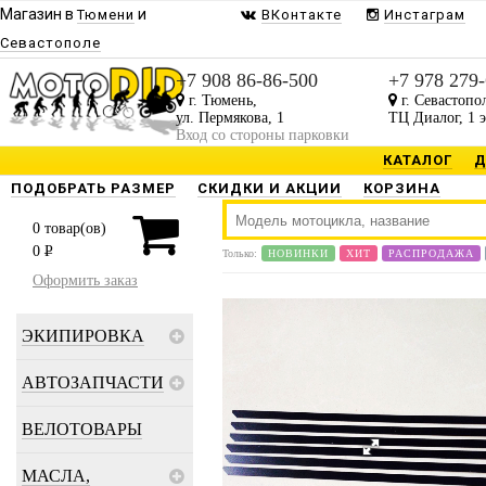
Магазин в
и
Тюмени
ВКонтакте
Инстаграм
Севастополе
+7 908 86-86-500
+7 978 279
г. Тюмень,
г. Севастопо
ул. Пермякова, 1
ТЦ Диалог, 1 
Вход со стороны парковки
КАТАЛОГ
Д
ПОДОБРАТЬ РАЗМЕР
СКИДКИ И АКЦИИ
КОРЗИНА
0
товар(ов)
0
P
Только:
НОВИНКИ
ХИТ
РАСПРОДАЖА
Оформить заказ
ЭКИПИРОВКА
АВТОЗАПЧАСТИ
ВЕЛОТОВАРЫ
МАСЛА,