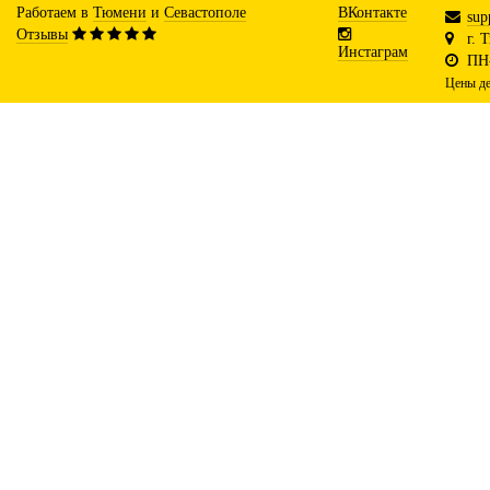
Работаем в
Тюмени
и
Севастополе
ВКонтакте
sup
Отзывы
г. 
Инстаграм
ПН-
Цены де