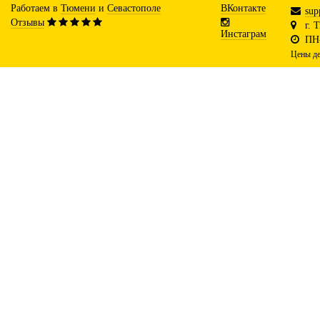
Работаем в
Тюмени
и
Севастополе
ВКонтакте
sup
Отзывы
г. 
Инстаграм
ПН-
Цены де