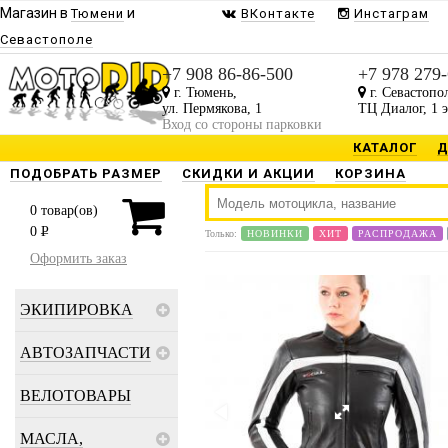
Магазин в
и
Тюмени
ВКонтакте
Инстаграм
Севастополе
+7 908 86-86-500
+7 978 279
г. Тюмень,
г. Севастопо
ул. Пермякова, 1
ТЦ Диалог, 1 
Вход со стороны парковки
КАТАЛОГ
Д
ПОДОБРАТЬ РАЗМЕР
СКИДКИ И АКЦИИ
КОРЗИНА
0
товар(ов)
0
P
Только:
НОВИНКИ
ХИТ
РАСПРОДАЖА
Оформить заказ
ЭКИПИРОВКА
АВТОЗАПЧАСТИ
ВЕЛОТОВАРЫ
МАСЛА,