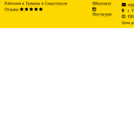
Работаем в
Тюмени
и
Севастополе
ВКонтакте
sup
Отзывы
г. 
Инстаграм
ПН-
Цены де