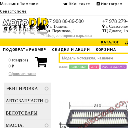
Магазин в
и
Тюмени
ВКонтакте
Инстаграм
Севастополе
+7 908 86-86-500
+7 978 279
г. Тюмень,
г. Севастопо
ул. Пермякова, 1
ТЦ Диалог, 1 
Вход со стороны парковки
КАТАЛОГ
Д
ПОДОБРАТЬ РАЗМЕР
СКИДКИ И АКЦИИ
КОРЗИНА
0
товар(ов)
0
P
Только:
НОВИНКИ
ХИТ
РАСПРОДАЖА
Оформить заказ
ЭКИПИРОВКА
АВТОЗАПЧАСТИ
ВЕЛОТОВАРЫ
МАСЛА,