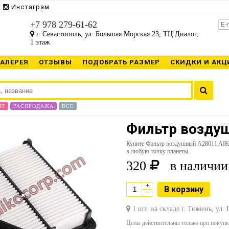
Инстаграм
+7 978 279-61-62
г. Севастополь, ул. Большая Морская 23, ТЦ Диалог,
1 этаж
ГАЛЕРЕЯ
ОТЗЫВЫ
ПОДОБРАТЬ РАЗМЕР
СКИДКИ И АКЦ
ИТ
РАСПРОДАЖА
ВСЕ
Фильтр воздуш
Купите Фильтр воздушный A28011 AIK
в любую точку планеты.
320
в наличии
+
В корзину
−
1 шт. на складе г. Тюмень, ул.
Цены действительны только при покупке