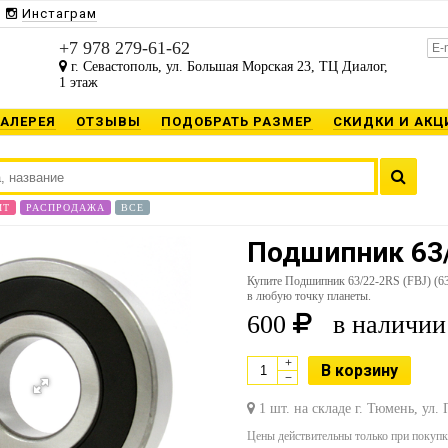
Инстаграм
+7 978 279-61-62
г. Севастополь, ул. Большая Морская 23, ТЦ Диалог,
1 этаж
ГАЛЕРЕЯ
ОТЗЫВЫ
ПОДОБРАТЬ РАЗМЕР
СКИДКИ И АКЦ
ИТ
РАСПРОДАЖА
ВСЕ
Подшипник 63/
Купите Подшипник 63/22-2RS (FBJ) (6
в любую точку планеты.
600
в наличии
+
В корзину
−
1 шт. на складе г. Тюмень, ул.
Цены действительны только при покупке