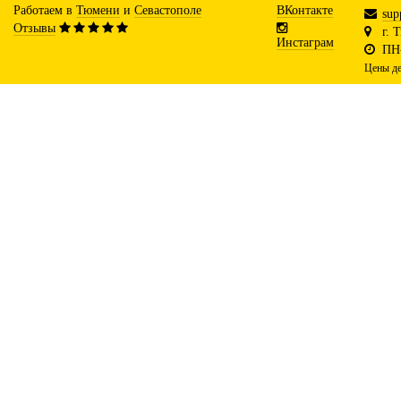
Работаем в
Тюмени
и
Севастополе
ВКонтакте
sup
Отзывы
г. 
Инстаграм
ПН-
Цены де