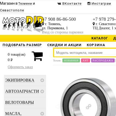
Магазин в
и
Тюмени
ВКонтакте
Инстаграм
Севастополе
+7 908 86-86-500
+7 978 279
г. Тюмень,
г. Севастопо
ул. Пермякова, 1
ТЦ Диалог, 1 
Вход со стороны парковки
КАТАЛОГ
Д
ПОДОБРАТЬ РАЗМЕР
СКИДКИ И АКЦИИ
КОРЗИНА
0
товар(ов)
0
P
Только:
НОВИНКИ
ХИТ
РАСПРОДАЖА
Оформить заказ
ЭКИПИРОВКА
АВТОЗАПЧАСТИ
ВЕЛОТОВАРЫ
МАСЛА,