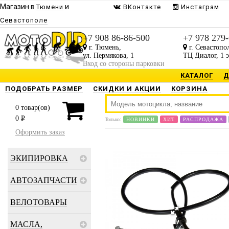
Магазин в
и
Тюмени
ВКонтакте
Инстаграм
Севастополе
+7 908 86-86-500
+7 978 279
г. Тюмень,
г. Севастопо
ул. Пермякова, 1
ТЦ Диалог, 1 
Вход со стороны парковки
КАТАЛОГ
Д
ПОДОБРАТЬ РАЗМЕР
СКИДКИ И АКЦИИ
КОРЗИНА
0
товар(ов)
0
P
Только:
НОВИНКИ
ХИТ
РАСПРОДАЖА
Оформить заказ
ЭКИПИРОВКА
АВТОЗАПЧАСТИ
ВЕЛОТОВАРЫ
МАСЛА,