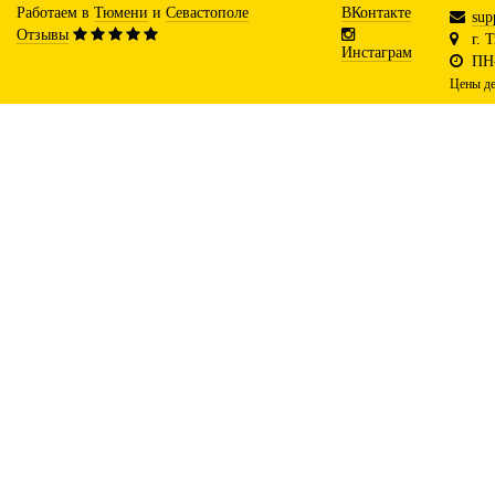
Работаем в
Тюмени
и
Севастополе
ВКонтакте
sup
Отзывы
г. 
Инстаграм
ПН-
Цены де